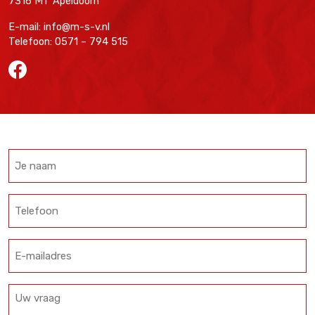
7316 MT Apeldoorn
E-mail: info@m-s-v.nl
Telefoon: 0571 – 794 515
Je
naam
Telefoon
E-
mailadres
Uw
vraag