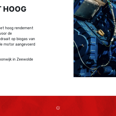
T HOOG
met hoog rendement
voor de
raait op biogas van
 de motor aangevoerd
onwijk in Zeewolde