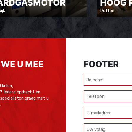
ARDGASMOTOR
HOOG 
ijk
Putten
WE U MEE
FOOTER
Je
naam
kkelen,
? Iedere opdracht en
Telefoon
 specialisten graag met u
.
E-
mailadres
Uw